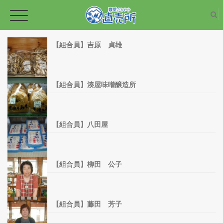
【組合員】吉原 貞雄
TOPページ
【組合員】湊屋味噌醸造所
新鮮な野菜
【組合員】八田屋
加工品
【組合員】柳田 公子
野菜・草花の苗
【組合員】藤田 芳子