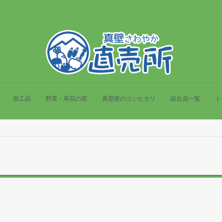
加工品
野菜・草花の苗
真壁産のコシヒカリ
組合員一覧
ト