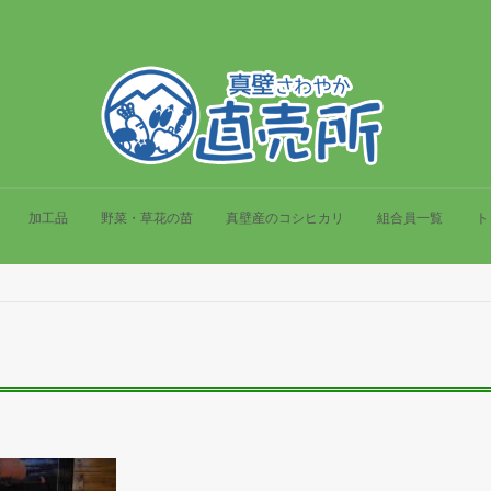
加工品
野菜・草花の苗
真壁産のコシヒカリ
組合員一覧
ト