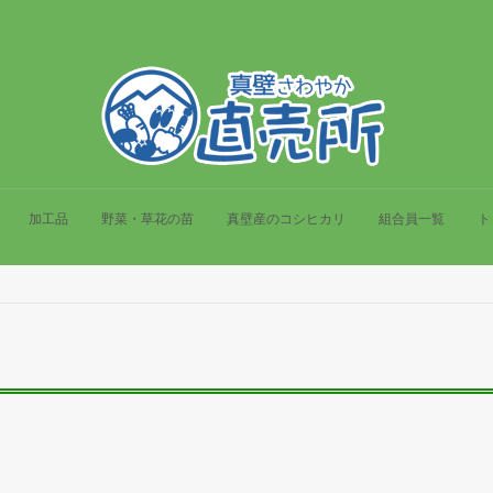
加工品
野菜・草花の苗
真壁産のコシヒカリ
組合員一覧
ト