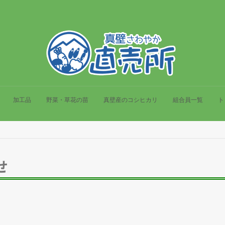
加工品
野菜・草花の苗
真壁産のコシヒカリ
組合員一覧
ト
せ