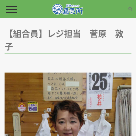
【組合員】レジ担当 菅原 敦
TOPページ
子
新鮮な野菜
加工品
野菜・草花の苗