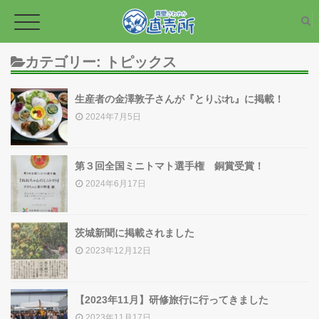
カテゴリー:
トピックス
生産者の金澤敦子さんが『とりぷれ』に掲載！
TOPページ
2024年7月5日
新鮮な野菜
第３回全国ミニトマト選手権 銅賞受賞！
2024年6月17日
加工品
茨城新聞に掲載されました
2023年12月12日
野菜・草花の苗
【2023年11月】研修旅行に行ってきました
2023年11月17日